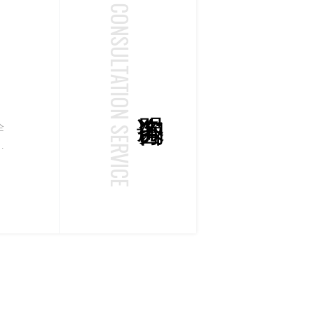
CONSULTATION SERVICE
企
供
导