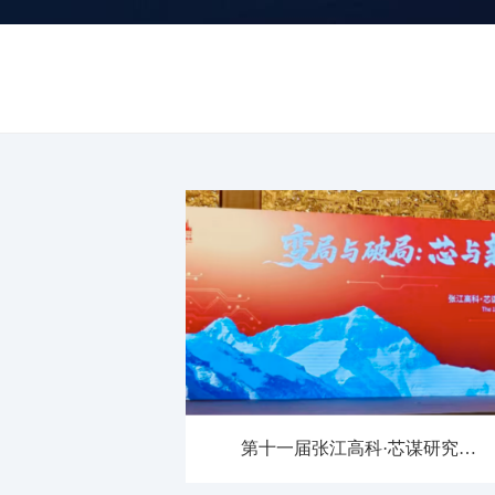
第十一届张江高科·芯谋研究集成电路产业领袖峰会圆满举行